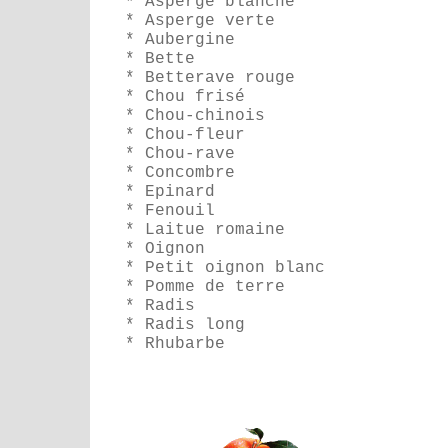
* Asperge blanche
* Asperge verte
* Aubergine
* Bette
* Betterave rouge
* Chou frisé
* Chou-chinois
* Chou-fleur
* Chou-rave
* Concombre
* Epinard
* Fenouil
* Laitue romaine
* Oignon
* Petit oignon blanc
* Pomme de terre
* Radis
* Radis long
* Rhubarbe