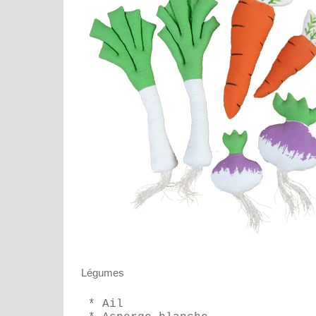
Légumes
* Ail