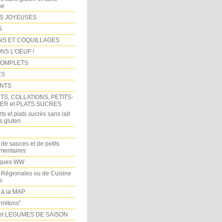
ne
S JOYEUSES
S
NS ET COQUILLAGES
NS L'OEUF !
COMPLETS
ES
NTS
S, COLLATIONS, PETITS-
ER et PLATS SUCRES
ts et plats sucrés sans lait
s gluten
 de sauces et de petits
imentaires
iques WW
 Régionales ou de Cuisine
e
 à la MAP
mitons"
et LEGUMES DE SAISON