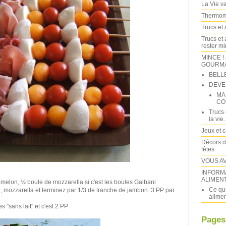
La Vie va 
Thermomi
Trucs et 
Trucs et 
rester m
MINCE !
GOURMAN
BELL
DEVE
MA
CO
Trucs 
la vie.
Jeux et 
Décors d
fêtes
VOUS A
INFORM
ALIMEN
e melon, ½ boule de mozzarella si c'est les boules Galbani
Ce qui
n, mozzarella et terminez par 1/3 de tranche de jambon. 3 PP par
alimen
 "sans lait" et c'est 2 PP
Pages