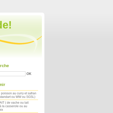
Aller au contenu
|
Aller au menu
|
Aller à la recherche
de!
rche
nir
 poisson au curry et safran
 standart ou WW ou SGSL)
IT ( de vache ou lait
à la casserole ou au
ix