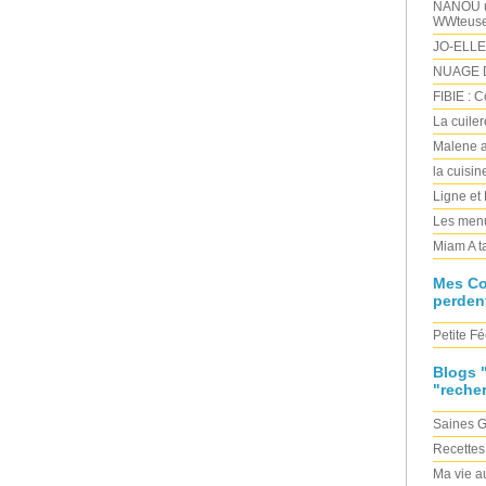
NANOU un
WWteus
JO-ELLE
NUAGE D
FIBIE : 
La cuile
Malene a
la cuisi
Ligne et
Les menu
Miam A t
Mes C
perden
Petite Fé
Blogs 
"reche
Saines 
Recettes
Ma vie au