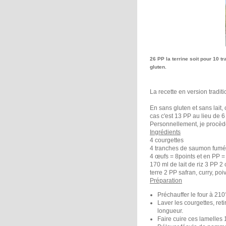
26 PP la terrine soit pour 10 tr
gluten.
La recette en version tradit
En sans gluten et sans lait,
cas c'est 13 PP au lieu de 
Personnellement, je procèd
Ingrédients
4 courgettes
4 tranches de saumon fumé 
4 œufs = 8points et en PP =
170 ml de lait de riz 3 PP 
terre 2 PP safran, curry, p
Préparation
Préchauffer le four à 210°
Laver les courgettes, ret
longueur.
Faire cuire ces lamelles 