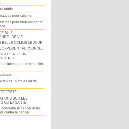
...
x'addict
astuces pour cuisiner
astuces pour bien maigrir et
ince
 JE SUIS
DE...DE VIE !
E BELLE COMME LE JOUR
LOPPEMENT PERSONNEL
NGER EN PLEINE
NCIENCE
et astuces pour se simplifier
cadeaux
e tables , simples ou de
VEZ TESTÉ
ATIONS SUR LES
TS OU LA SANTE
 concerne le cancer et les
ts contre le cancer