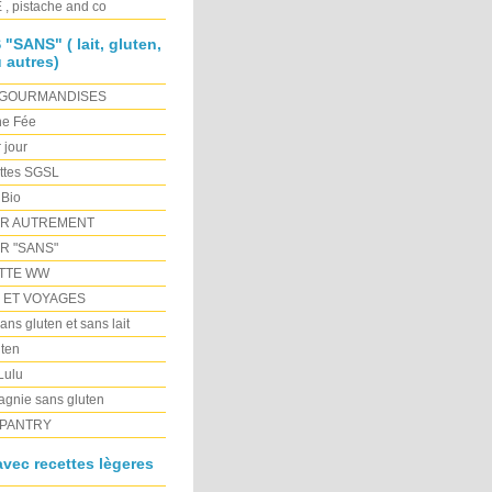
, pistache and co
SANS" ( lait, gluten,
 autres)
 GOURMANDISES
ne Fée
r jour
ttes SGSL
 Bio
ER AUTREMENT
R "SANS"
TTE WW
E ET VOYAGES
ns gluten et sans lait
ten
 Lulu
gnie sans gluten
PANTRY
vec recettes lègeres