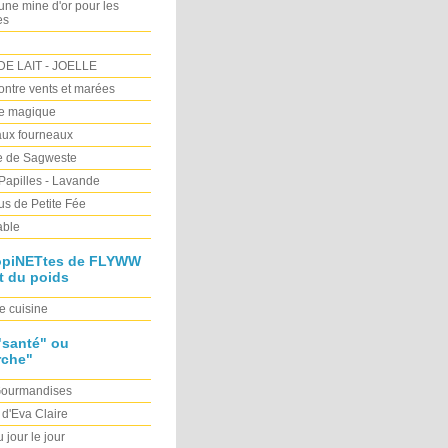
e mine d'or pour les
es
E LAIT - JOELLE
Contre vents et marées
re magique
ux fourneaux
ne de Sagweste
 Papilles - Lavande
s de Petite Fée
able
opiNETtes de FLYWW
t du poids
e cuisine
"santé" ou
rche"
Gourmandises
 d'Eva Claire
 jour le jour