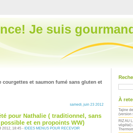
nce! Je suis gourman
Reche
de courgettes et saumon fumé sans gluten et
À rete
samedi, juin 23 2012
Tajine de
(version
été pour Nathalie ( traditionnel, sans
RIZ AU LA
t possible et en propoints WW)
végétal) 
3 2012, 18:45 -
IDEES MENUS POUR RECEVOIR
Thermom