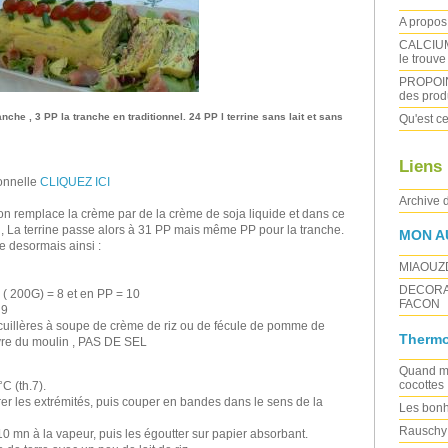
A propos 
CALCIUM :
le trouve
PROPOIN
des produ
anche , 3 PP la tranche en traditionnel. 24 PP l terrine sans lait et sans
Qu'est ce
Liens
ionnelle
CLIQUEZ ICI
Archive 
 on remplace la crème par de la crème de soja liquide et dans ce
6 , La terrine passe alors à 31 PP mais même PP pour la tranche.
MON A
e desormais ainsi :
MIAOUZ
DECORA
( 200G) = 8 et en PP = 10
FACON
 9
2 cuillères à soupe de crème de riz ou de fécule de pomme de
Thermo
oivre du moulin , PAS DE SEL
Quand ma
cocottes
C (th.7).
irer les extrémités, puis couper en bandes dans le sens de la
Les bonh
Rauschy 
10 mn à la vapeur, puis les égoutter sur papier absorbant.