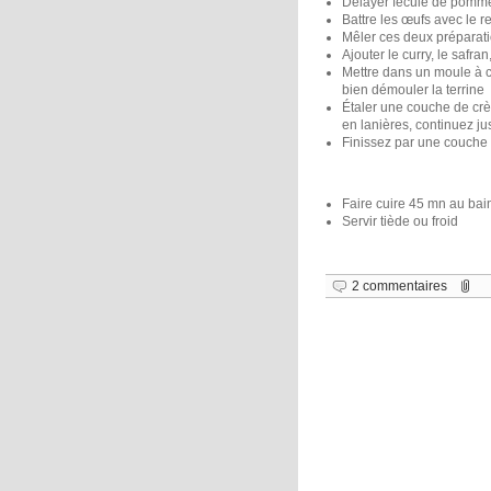
Délayer fécule de pomme 
Battre les œufs avec le re
Mêler ces deux préparati
Ajouter le curry, le safran
Mettre dans un moule à c
bien démouler la terrine
Étaler une couche de crè
en lanières, continuez jus
Finissez par une couche 
Faire cuire 45 mn au bai
Servir tiède ou froid
2 commentaires