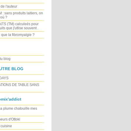
de l'auteur
 sans produits laitiers, on
 où ?
TS (TM) calculeés pour
its que j'utlise souvent .
 que la fibromyalgie ?
du blog
UTRE BLOG
DAYS
TIONS DE TABLE SANS
mix'addict
 plume chatouille mes
eurs d'Ottoki
cuisine