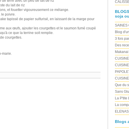
de terre avec un peu de lait de riz
CALISSE 
ste du lait de riz
ons, et fouetter vigoureusement ce mélange.
BLOGS "
, le poivre.
soja ou
ake tapissé de papier sulfurisé, en laissant de la marge pour
SAINES
me aux œufs, ajouter les courgettes et le saumon fumé coupé
Blog d'u
qu'à ce que la terrine soit remplie.
de courgettes.
3 fois pa
Des rece
Makanai
n-marie.
CUISIN
CUISINE
PAPOLE
CUISIN
Que du sa
Sans Glu
La P'tite
La compa
ELENAS
Blogs a