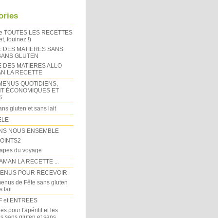
ories
de TOUTES LES RECETTES
t, fouinez !)
E DES MATIERES SANS
 SANS GLUTEN
E DES MATIERES ALLO
N LA RECETTE
MENUS QUOTIDIENS,
T ÉCONOMIQUES ET
S
ns gluten et sans lait
ELE
NS NOUS ENSEMBLE
OINTS2
tapes du voyage
AMAN LA RECETTE ...
MENUS POUR RECEVOIR
enus de Fête sans gluten
 lait
F et ENTREES
es pour l'apéritif et les
s sans gluten et sans