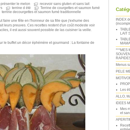
présenter le melon
recevoir sans gluten et sans lait
rs
terrine d été
Terrine de courgettes et saumon fumé
Catég
terrine decourgettes et saumon fumé traditionnelle
INDEX 
ut faire une fête en l'honneur de sa fille que j'exhume des
(incomple
fait leurs preuves. Ces recettes restent d'un coût modeste voir
TABL
iles, il est aussi souvent possible de las cuisiner la veille.
LAIT
TABL
 sur le buffet un décor éphémère et gourmand : La fontaine de
MAMA
***MES 
SOUVEN
RAPIDE
Menus sa
PELE M
MOTIVO
PROP
Les é
ALLO, M
IDEES 
Mes m
et sans
APERITI
Recett
entrée