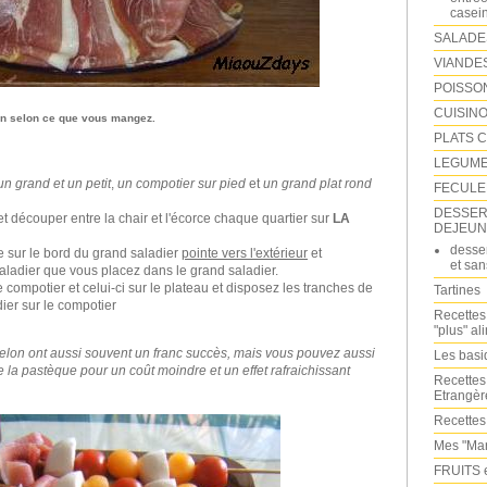
casei
SALADE
VIANDE
POISSO
CUISINO
on selon ce que vous mangez.
PLATS 
LEGUM
un grand et un petit
,
un compotier sur pied
et
un grand plat rond
FECULE
DESSERT
t découper entre la chair et l'écorce chaque quartier sur
LA
DEJEUN
desser
e sur le bord du grand saladier
pointe vers l'extérieur
et
et san
saladier que vous placez dans le grand saladier.
e compotier et celui-ci sur le plateau et disposez les tranches de
Tartines
er sur le compotier
Recettes
"plus" al
elon ont aussi souvent un franc succès, mais vous pouvez aussi
Les bas
e la pastèque pour un coût moindre et un effet rafraichissant
Recettes
Etrangèr
Recettes
Mes "Mar
FRUITS 