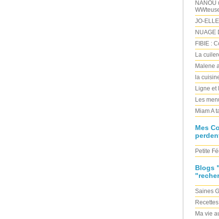
NANOU un
WWteus
JO-ELLE
NUAGE D
FIBIE : 
La cuile
Malene a
la cuisi
Ligne et
Les menu
Miam A t
Mes C
perden
Petite Fé
Blogs 
"reche
Saines 
Recettes
Ma vie au