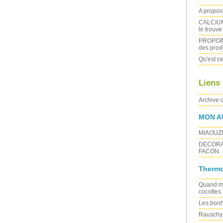
A propos 
CALCIUM :
le trouve
PROPOIN
des produ
Qu'est ce
Liens
Archive 
MON A
MIAOUZ
DECORA
FACON
Thermo
Quand ma
cocottes
Les bonh
Rauschy 