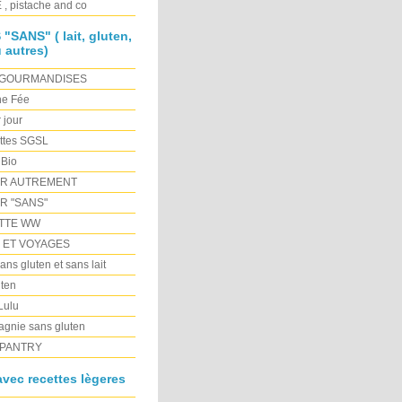
, pistache and co
SANS" ( lait, gluten,
 autres)
 GOURMANDISES
ne Fée
r jour
ttes SGSL
 Bio
ER AUTREMENT
R "SANS"
TTE WW
E ET VOYAGES
ns gluten et sans lait
ten
 Lulu
gnie sans gluten
PANTRY
vec recettes lègeres