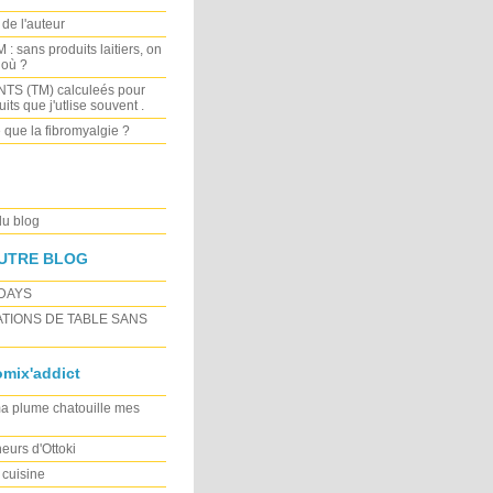
de l'auteur
 sans produits laitiers, on
 où ?
TS (TM) calculeés pour
its que j'utlise souvent .
 que la fibromyalgie ?
du blog
UTRE BLOG
DAYS
TIONS DE TABLE SANS
mix'addict
 plume chatouille mes
eurs d'Ottoki
cuisine