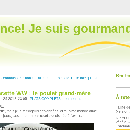
nce! Je suis gourman
Reche
s connaissez ? non !
-
J'ai la rate qui s'dilate J'ai le foie qui est
cette WW : le poulet grand-mère
À rete
s 25 2012, 23:05 -
PLATS COMPLETS
-
Lien permanent
E;
Tajine de
ecette, mais je la fait depuis des années, et tous me monde aime.
(version
s jours, c'est une de mes recettes cuisinée à l'avance.
RIZ AU LA
végétal) 
Thermom