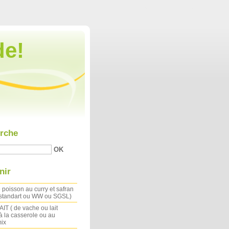
Aller au contenu
|
Aller au menu
|
Aller à la recherche
de!
rche
nir
 poisson au curry et safran
 standart ou WW ou SGSL)
IT ( de vache ou lait
à la casserole ou au
ix