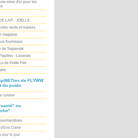
e mine d'or pour les
es
E LAIT - JOELLE
Contre vents et marées
re magique
ux fourneaux
ne de Sagweste
 Papilles - Lavande
s de Petite Fée
able
opiNETtes de FLYWW
t du poids
e cuisine
"santé" ou
rche"
Gourmandises
 d'Eva Claire
 jour le jour