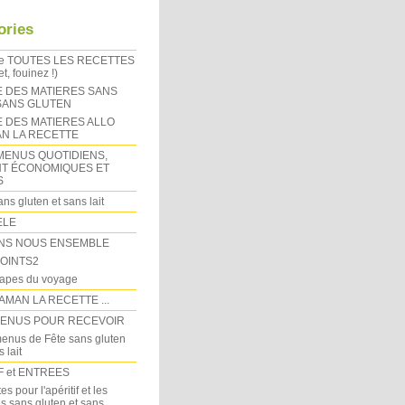
ories
de TOUTES LES RECETTES
t, fouinez !)
E DES MATIERES SANS
 SANS GLUTEN
E DES MATIERES ALLO
N LA RECETTE
MENUS QUOTIDIENS,
T ÉCONOMIQUES ET
S
ns gluten et sans lait
ELE
NS NOUS ENSEMBLE
OINTS2
tapes du voyage
AMAN LA RECETTE ...
MENUS POUR RECEVOIR
enus de Fête sans gluten
 lait
F et ENTREES
es pour l'apéritif et les
s sans gluten et sans