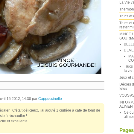
La Vie va 
Thermomi
Trucs et 
Trucs et 
rester m
MINCE !
GOURMAN
BELL
DEVE
MA
CO
Trucs 
la vie.
Jeux et 
Décors d
fêtes
VOUS A
vril 15 2012, 14:30 par
Cappuccinette
INFORM
ALIMEN
égaler ! C'était délicieux, j'ai ajouté 1 cuillère à café de fond de
Ce qui
este à réchauffer !
alimen
cile et excellente !
Pages