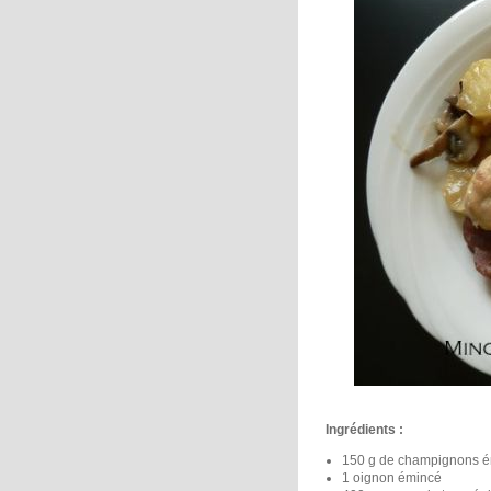
Ingrédients :
150 g de champignons 
1 oignon émincé