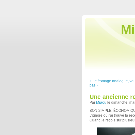
Mi
« Le fromage analogue, vou
pas »
Une ancienne re
Par
Miaou
le dimanche, mar
BON,SIMPLE, ÉCONOMIQU
J'ignore où j'ai trouvé la r
Quand je reçois sur plusieur