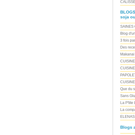
CALISSE 
BLOGS "
soja ou
SAINES
Blog d'u
3 fois pa
Des rece
Makanai
CUISIN
CUISINE
PAPOLE
CUISIN
Que du sa
Sans Glu
La P'tite
La compa
ELENAS
Blogs a