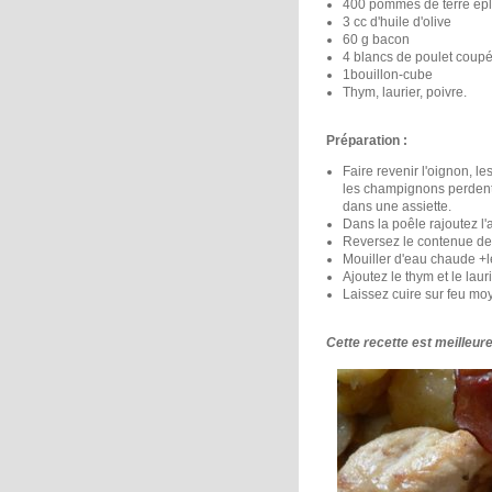
400 pommes de terre épl
3 cc d'huile d'olive
60 g bacon
4 blancs de poulet coup
1bouillon-cube
Thym, laurier, poivre.
Préparation :
Faire revenir l'oignon, 
les champignons perdent
dans une assiette.
Dans la poêle rajoutez l'a
Reversez le contenue de 
Mouiller d'eau chaude +l
Ajoutez le thym et le lauri
Laissez cuire sur feu mo
Cette recette est meilleur