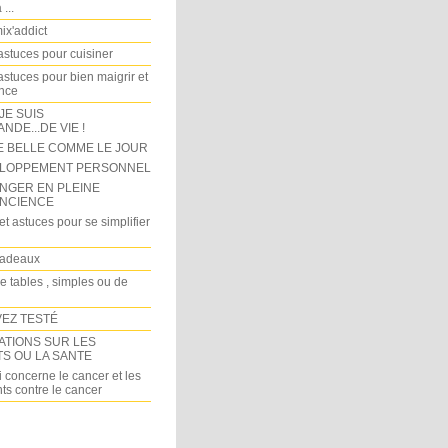
...
x'addict
astuces pour cuisiner
astuces pour bien maigrir et
ince
 JE SUIS
DE...DE VIE !
E BELLE COMME LE JOUR
LOPPEMENT PERSONNEL
NGER EN PLEINE
NCIENCE
et astuces pour se simplifier
cadeaux
e tables , simples ou de
VEZ TESTÉ
ATIONS SUR LES
TS OU LA SANTE
 concerne le cancer et les
ts contre le cancer