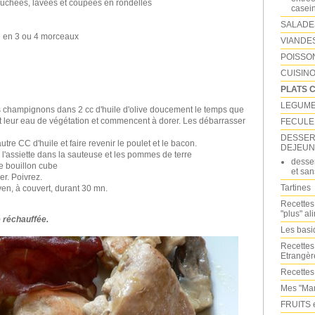
uchées, lavées et coupées en rondelles
casei
SALADE
é en 3 ou 4 morceaux
VIANDE
POISSO
CUISINO
PLATS 
LEGUM
les champignons dans 2 cc d'huile d'olive doucement le temps que
 leur eau de végétation et commencent à dorer. Les débarrasser
FECULE
DESSERT
utre CC d'huile et faire revenir le poulet et le bacon.
DEJEUN
l'assiette dans la sauteuse et les pommes de terre
desser
e bouillon cube
et san
er. Poivrez.
Tartines
yen, à couvert, durant 30 mn.
Recettes
"plus" al
e réchauffée.
Les bas
Recettes
Etrangèr
Recettes
Mes "Mar
FRUITS 