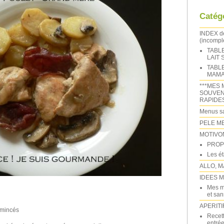
Catég
INDEX 
(incomple
TABL
LAIT
TABL
MAMA
***MES 
SOUVEN
RAPIDE
Menus sa
PELE M
MOTIVO
PROP
Les é
ALLO, M
IDEES 
Mes m
et sans
APERITI
émincés
Recett
entrée