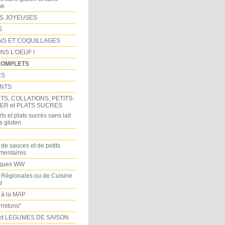
ne
S JOYEUSES
S
NS ET COQUILLAGES
NS L'OEUF !
COMPLETS
ES
NTS
S, COLLATIONS, PETITS-
ER et PLATS SUCRES
ts et plats sucrés sans lait
s gluten
 de sauces et de petits
imentaires
iques WW
 Régionales ou de Cuisine
e
 à la MAP
mitons"
et LEGUMES DE SAISON