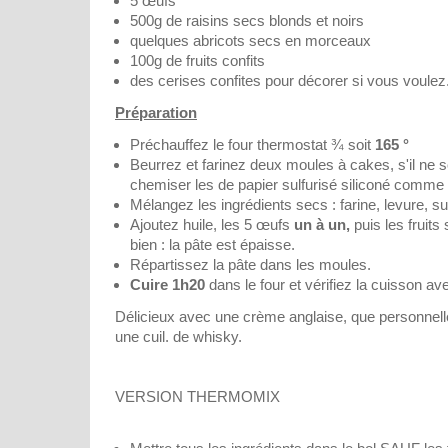
5 œufs
500g de raisins secs blonds et noirs
quelques abricots secs en morceaux
100g de fruits confits
des cerises confites pour décorer si vous voulez
Préparation
Préchauffez le four thermostat ¾ soit
165 °
Beurrez et farinez deux moules à cakes, s'il ne s
chemiser les de papier sulfurisé siliconé comme 
Mélangez les ingrédients secs : farine, levure, s
Ajoutez huile, les 5 œufs
un à un,
puis les fruit
bien : la pâte est épaisse.
Répartissez la pâte dans les moules.
Cuire 1h20
dans le four et vérifiez la cuisson a
Délicieux avec une crème anglaise, que personnell
une cuil. de whisky.
VERSION THERMOMIX