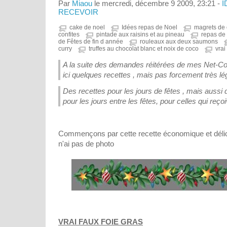
Par
Miaou
le mercredi, décembre 9 2009, 23:21 -
I
RECEVOIR
cake de noel
Idées repas de Noel
magrets de 
confites
pintade aux raisins et au pineau
repas de
de Fêtes de fin d année
rouleaux aux deux saumons
curry
truffes au chocolat blanc et noix de coco
vrai
A la suite des demandes réitérées de mes Net-Cop
ici quelques recettes , mais pas forcement très lé
Des recettes pour les jours de fêtes , mais aussi 
pour les jours entre les fêtes, pour celles qui reço
Commençons par cette recette économique et délici
n'ai pas de photo
VRAI FAUX FOIE GRAS