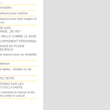
...
x'addict
astuces pour cuisiner
astuces pour bien maigrir et
ince
 JE SUIS
DE...DE VIE !
E BELLE COMME LE JOUR
LOPPEMENT PERSONNEL
NGER EN PLEINE
NCIENCE
et astuces pour se simplifier
cadeaux
e tables , simples ou de
VEZ TESTÉ
ATIONS SUR LES
TS OU LA SANTE
 concerne le cancer et les
ts contre le cancer