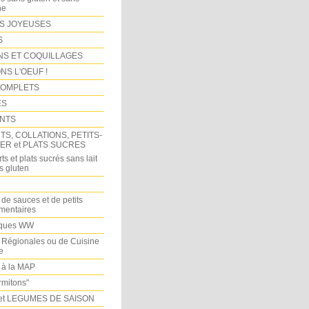
ne
S JOYEUSES
S
NS ET COQUILLAGES
NS L'OEUF !
COMPLETS
ES
NTS
S, COLLATIONS, PETITS-
ER et PLATS SUCRES
ts et plats sucrés sans lait
s gluten
 de sauces et de petits
imentaires
iques WW
 Régionales ou de Cuisine
e
 à la MAP
mitons"
et LEGUMES DE SAISON