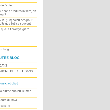
de l'auteur
 sans produits laitiers, on
 où ?
TS (TM) calculeés pour
its que j'utlise souvent .
 que la fibromyalgie ?
du blog
UTRE BLOG
DAYS
TIONS DE TABLE SANS
mix'addict
 plume chatouille mes
eurs d'Ottoki
cuisine