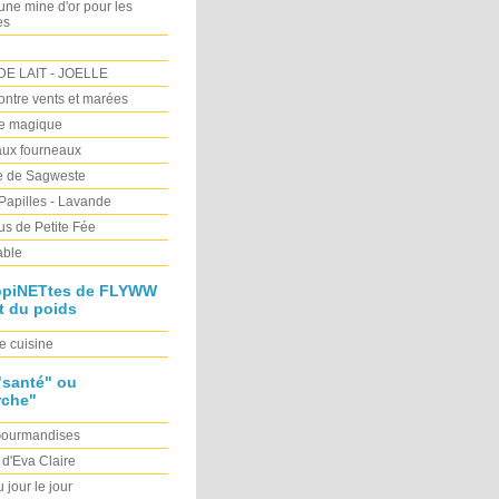
e mine d'or pour les
es
E LAIT - JOELLE
Contre vents et marées
re magique
ux fourneaux
ne de Sagweste
 Papilles - Lavande
s de Petite Fée
able
opiNETtes de FLYWW
t du poids
e cuisine
"santé" ou
rche"
Gourmandises
 d'Eva Claire
 jour le jour