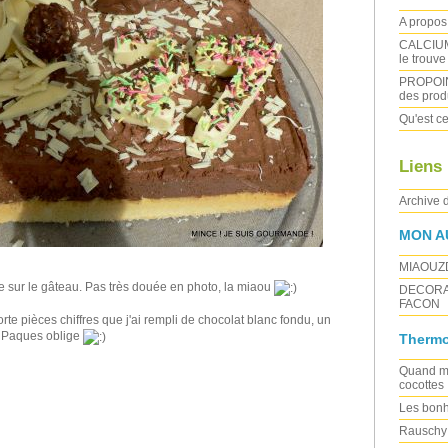
A propos 
CALCIUM :
le trouve
PROPOIN
des produ
Qu'est ce
Liens
Archive 
MON A
MIAOUZ
e sur le gâteau. Pas très douée en photo, la miaou
DECORA
FACON
rte pièces chiffres que j'ai rempli de chocolat blanc fondu, un
 , Paques oblige
Thermo
Quand ma
cocottes
Les bonh
Rauschy 