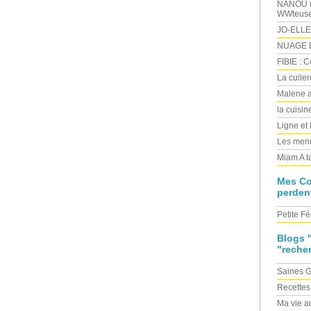
NANOU un
WWteus
JO-ELLE
NUAGE D
FIBIE : 
La cuile
Malene a
la cuisi
Ligne et
Les menu
Miam A t
Mes C
perden
Petite Fé
Blogs 
"reche
Saines 
Recettes
Ma vie au