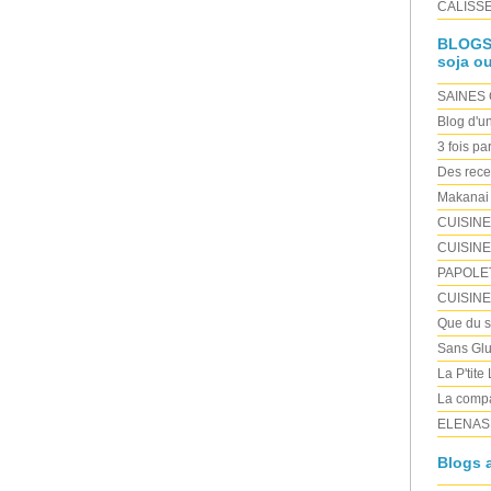
CALISSE 
BLOGS "
soja ou
SAINES
Blog d'u
3 fois pa
Des rece
Makanai
CUISIN
CUISINE
PAPOLE
CUISIN
Que du sa
Sans Glu
La P'tite
La compa
ELENAS
Blogs a