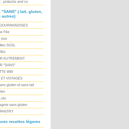
, pistache and co
SANS" ( lait, gluten,
 autres)
 GOURMANDISES
ne Fée
r jour
ttes SGSL
 Bio
ER AUTREMENT
R "SANS"
TTE WW
E ET VOYAGES
ns gluten et sans lait
ten
 Lulu
gnie sans gluten
PANTRY
vec recettes lègeres