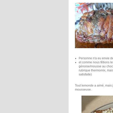
Personne n'a eu envie d
et comme nous fêtions le
génoise/mousse au chocola
rubrique thermomix, mais 
satisfaite)
Tout lemonde a aimé, mais 
mousseuse.