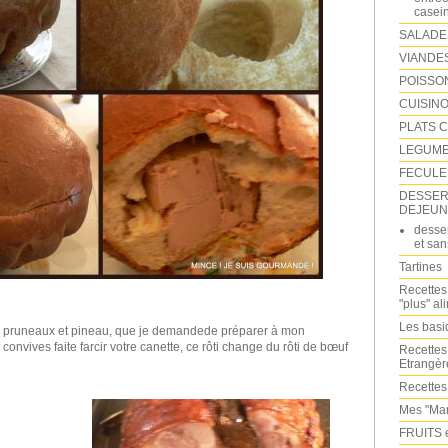
casei
SALADE
VIANDE
POISSO
CUISINO
PLATS 
LEGUM
FECULE
DESSERT
DEJEUN
desser
et san
Tartines
Recettes
"plus" al
Les bas
ux pruneaux et pineau, que je demandede préparer à mon
convives faite farcir votre canette, ce rôti change du rôti de bœuf
Recettes
Etrangèr
Recettes
Mes "Mar
FRUITS 