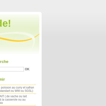
Aller au contenu
|
Aller au menu
|
Aller à la recherche
de!
rche
nir
 poisson au curry et safran
 standart ou WW ou SGSL)
IT ( de vache ou lait
à la casserole ou au
ix