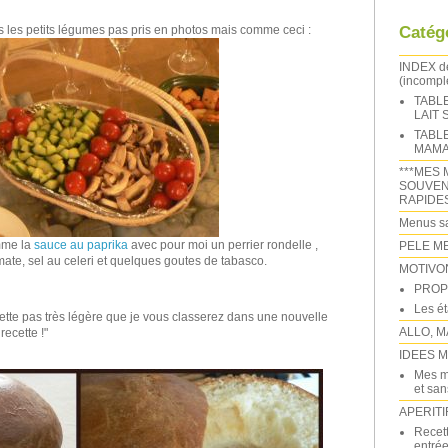
Catég
ns les petits légumes pas pris en photos mais comme ceci :
INDEX 
(incomple
TABL
LAIT
TABL
MAMA
***MES 
SOUVEN
RAPIDE
Menus sa
mme la
sauce au paprika
avec pour moi un perrier rondelle ,
PELE M
mate, sel au celeri et quelques goutes de tabasco.
MOTIVO
PROP
Les é
cette pas très légère que je vous classerez dans une nouvelle
ALLO, M
recette !"
IDEES 
Mes m
et sans
APERITI
Recett
entrée