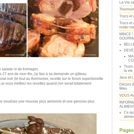
La Vie va 
Thermomi
Trucs et 
Trucs et 
rester m
MINCE !
GOURMAN
BELL
DEVE
MA
CO
Trucs 
e salade ni de fromages
la vie.
s 27 ans de mon fils, j'ai fais à sa demande un gâteau
Jeux et 
t noir (le tout au thermomix, recette sur le forum supertoinette
je vous mettrez les recettes quand j'en serait totalement
Décors d
fêtes
VOUS A
je voudrais une mousse plus aerienne et une genoise plus
INFORM
ALIMEN
Ce qui
alimen
Pages