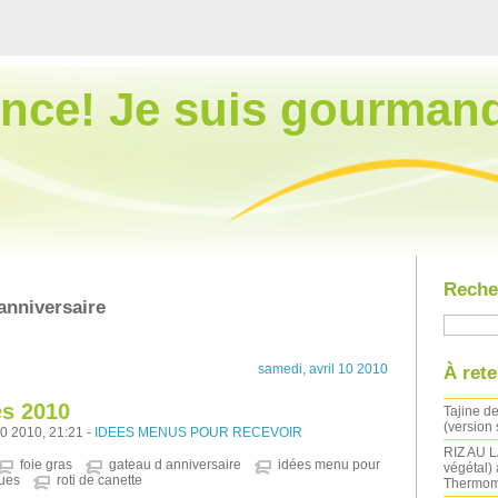
nce! Je suis gourman
Reche
anniversaire
samedi, avril 10 2010
À rete
s 2010
Tajine de
(version
10 2010, 21:21 -
IDEES MENUS POUR RECEVOIR
RIZ AU LA
foie gras
gateau d anniversaire
idées menu pour
végétal) 
ues
roti de canette
Thermom