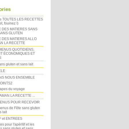
ories
de TOUTES LES RECETTES
t, fouinez !)
E DES MATIERES SANS
 SANS GLUTEN
E DES MATIERES ALLO
N LA RECETTE
MENUS QUOTIDIENS,
T ÉCONOMIQUES ET
S
ns gluten et sans lait
ELE
NS NOUS ENSEMBLE
OINTS2
tapes du voyage
AMAN LA RECETTE ...
MENUS POUR RECEVOIR
enus de Fête sans gluten
 lait
F et ENTREES
es pour l'apéritif et les
s sans gluten et sans