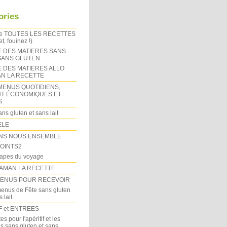
ories
de TOUTES LES RECETTES
t, fouinez !)
E DES MATIERES SANS
 SANS GLUTEN
E DES MATIERES ALLO
N LA RECETTE
MENUS QUOTIDIENS,
T ÉCONOMIQUES ET
S
ns gluten et sans lait
ELE
NS NOUS ENSEMBLE
OINTS2
tapes du voyage
AMAN LA RECETTE ...
MENUS POUR RECEVOIR
enus de Fête sans gluten
 lait
F et ENTREES
es pour l'apéritif et les
s sans gluten et sans