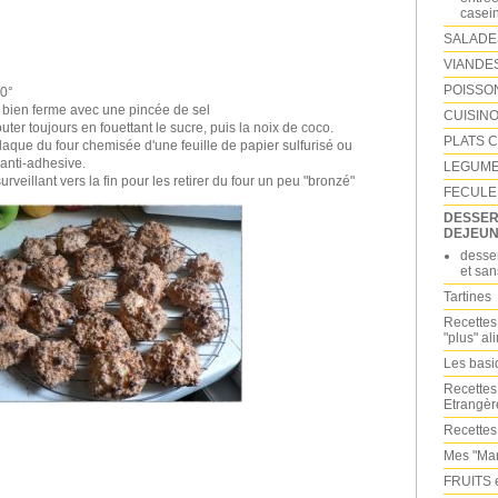
casei
SALADE
VIANDE
POISSO
80°
e bien ferme avec une pincée de sel
CUISINO
uter toujours en fouettant le sucre, puis la noix de coco.
PLATS 
 plaque du four chemisée d'une feuille de papier sulfurisé ou
anti-adhesive.
LEGUM
veillant vers la fin pour les retirer du four un peu "bronzé"
FECULE
DESSERT
DEJEUN
desser
et san
Tartines
Recettes
"plus" al
Les bas
Recettes
Etrangèr
Recettes
Mes "Mar
FRUITS 