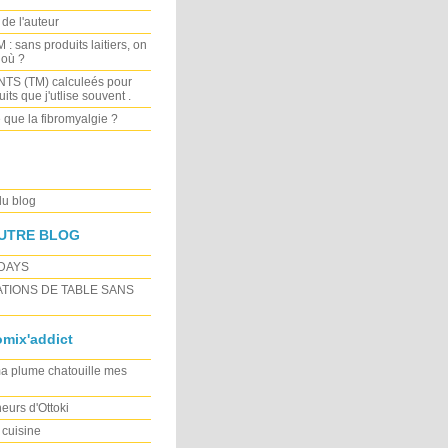
de l'auteur
 sans produits laitiers, on
 où ?
TS (TM) calculeés pour
its que j'utlise souvent .
 que la fibromyalgie ?
du blog
UTRE BLOG
DAYS
TIONS DE TABLE SANS
mix'addict
 plume chatouille mes
eurs d'Ottoki
cuisine