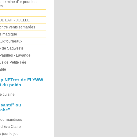
e mine d'or pour les
es
E LAIT - JOELLE
Contre vents et marées
re magique
ux fourneaux
ne de Sagweste
 Papilles - Lavande
s de Petite Fée
able
opiNETtes de FLYWW
t du poids
e cuisine
"santé" ou
rche"
Gourmandises
 d'Eva Claire
 jour le jour