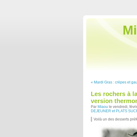
Mi
« Mardi Gras : crèpes et gauf
Les rochers à la
version thermo
Par
Miaou
le vendredi, févr
DEJEUNER et PLATS SU
Voilà un des desserts pré