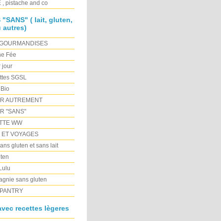
, pistache and co
SANS" ( lait, gluten,
 autres)
 GOURMANDISES
ne Fée
r jour
ttes SGSL
 Bio
ER AUTREMENT
R "SANS"
TTE WW
E ET VOYAGES
ns gluten et sans lait
ten
 Lulu
gnie sans gluten
PANTRY
vec recettes lègeres