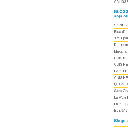
CALISSE 
BLOGS "
soja ou
SAINES
Blog d'u
3 fois pa
Des rece
Makanai
CUISIN
CUISINE
PAPOLE
CUISIN
Que du sa
Sans Glu
La P'tite
La compa
ELENAS
Blogs a