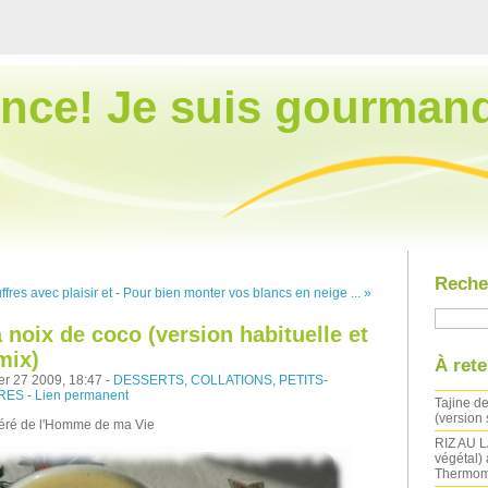
nce! Je suis gourman
Reche
fres avec plaisir et
-
Pour bien monter vos blancs en neige ... »
 noix de coco (version habituelle et
mix)
À rete
ier 27 2009, 18:47 -
DESSERTS, COLLATIONS, PETITS-
CRES
-
Lien permanent
Tajine de
(version
féré de l'Homme de ma Vie
RIZ AU LA
végétal) 
Thermom