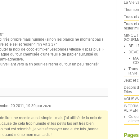
La Vie va 
Thermomi
Trucs et 
Trucs et 
rester m
80°
MINCE !
bol très propre mais humide (sinon les blancs ne montent pas )
GOURMAN
re et le sel et regler 4 mn Vit 3 37°
BELL
jouter la noix de coco et mixer 5secondes vitesse 4 (pas plus !)
DEVE
 plaque du four chemisée d'une feuille de papier sulfurisé ou
MA
anti-adhesive.
CO
veillant vers la fin pour les retirer du four un peu "bronzé"
Trucs 
la vie.
Jeux et 
Décors d
fêtes
VOUS A
embre 20 2011, 19:39 par zozo
INFORM
ALIMEN
Ce qui
de lire une recette aussi simple , mais j'ai utilisé de la noix de
alimen
à cause de cela trop humide et les petits tas ont très bien
 tout est retombé , je vais réessayer une autre fois ,bonne
Pages
 bon quand même mon mari a dit !