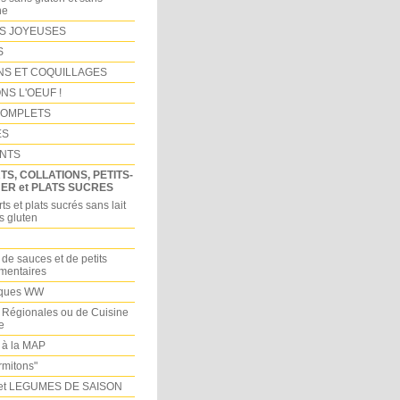
ne
S JOYEUSES
S
NS ET COQUILLAGES
NS L'OEUF !
COMPLETS
ES
NTS
S, COLLATIONS, PETITS-
ER et PLATS SUCRES
ts et plats sucrés sans lait
s gluten
 de sauces et de petits
imentaires
iques WW
 Régionales ou de Cuisine
e
 à la MAP
mitons"
et LEGUMES DE SAISON