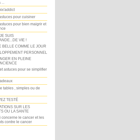
...
x'addict
astuces pour cuisiner
astuces pour bien maigrir et
ince
 JE SUIS
DE...DE VIE !
E BELLE COMME LE JOUR
LOPPEMENT PERSONNEL
NGER EN PLEINE
NCIENCE
et astuces pour se simplifier
cadeaux
e tables , simples ou de
VEZ TESTÉ
ATIONS SUR LES
TS OU LA SANTE
 concerne le cancer et les
ts contre le cancer