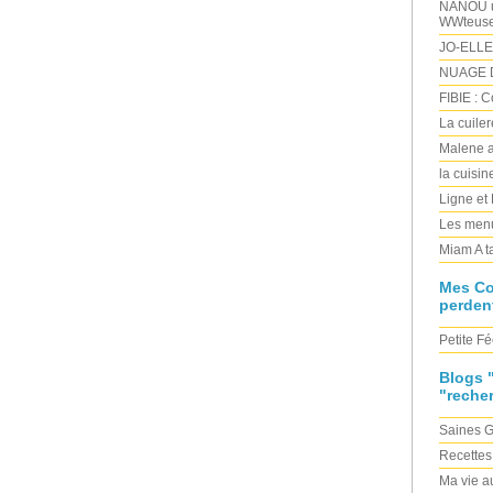
NANOU un
WWteus
JO-ELLE
NUAGE D
FIBIE : 
La cuile
Malene a
la cuisi
Ligne et
Les menu
Miam A t
Mes C
perden
Petite Fé
Blogs 
"reche
Saines 
Recettes
Ma vie au