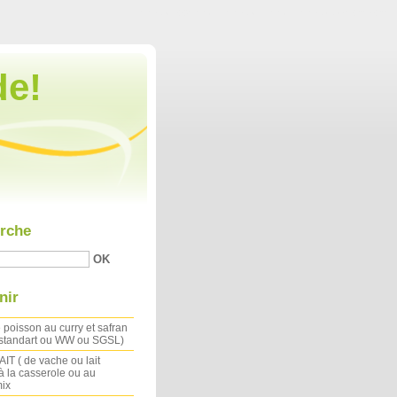
Aller au contenu
|
Aller au menu
|
Aller à la recherche
de!
rche
nir
 poisson au curry et safran
 standart ou WW ou SGSL)
IT ( de vache ou lait
à la casserole ou au
ix