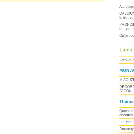
A propos 
CALCIUM :
le trouve
PROPOIN
des produ
Qu'est ce
Liens
Archive 
MON A
MIAOUZ
DECORA
FACON
Thermo
Quand ma
cocottes
Les bonh
Rauschy 