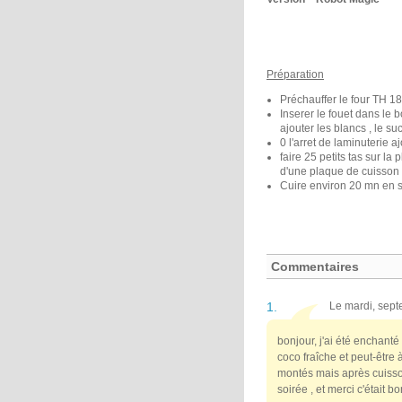
Préparation
Préchauffer le four TH 1
Inserer le fouet dans le 
ajouter les blancs , le suc
0 l'arret de laminuterie a
faire 25 petits tas sur la
d'une plaque de cuisson 
Cuire environ 20 mn en sur
Commentaires
1.
Le mardi, sept
bonjour, j'ai été enchanté 
coco fraîche et peut-être 
montés mais après cuisson
soirée , et merci c'était