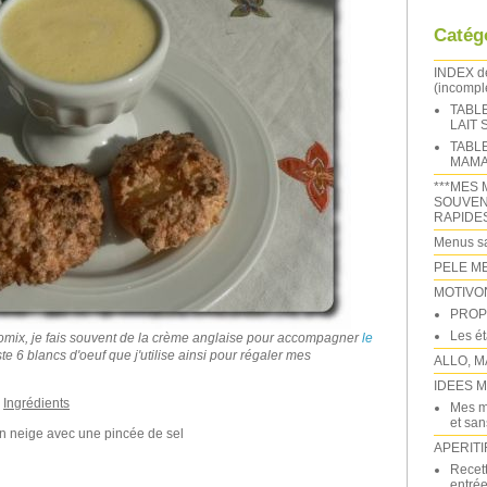
Catég
INDEX 
(incomple
TABL
LAIT
TABL
MAMA
***MES 
SOUVEN
RAPIDE
Menus sa
PELE M
MOTIVO
PROP
Les é
momix, je fais souvent de la crème anglaise pour accompagner
le
ste 6 blancs d'oeuf que j'utilise ainsi pour régaler mes
ALLO, M
IDEES 
r
Ingrédients
Mes m
et sans
n neige avec une pincée de sel
APERITI
Recett
entrée