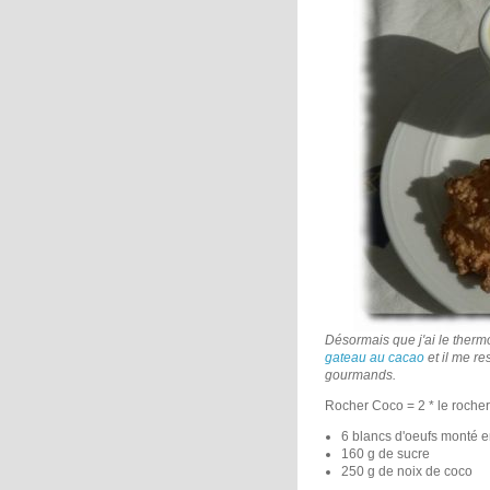
Désormais que j'ai le ther
gateau au cacao
et il me re
gourmands.
Rocher Coco = 2 * le roche
6 blancs d'oeufs monté e
160 g de sucre
250 g de noix de coco